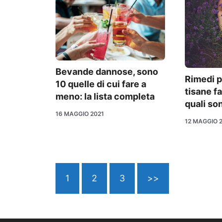
Bevande dannose, sono
Rimedi pe
10 quelle di cui fare a
tisane f
meno: la lista completa
quali so
16 MAGGIO 2021
12 MAGGIO 
1
2
3
>>