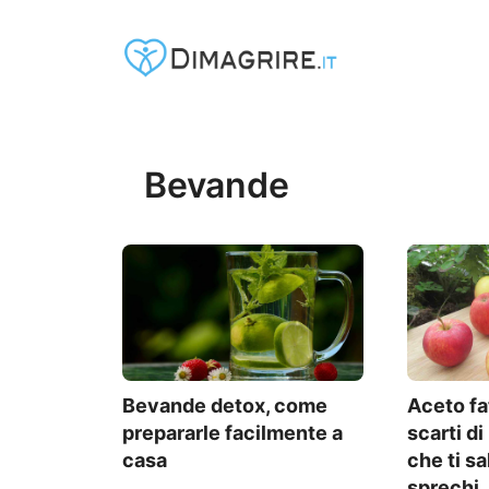
Vai
al
contenuto
Bevande
Bevande detox, come
Aceto fa
prepararle facilmente a
scarti di
casa
che ti sa
sprechi