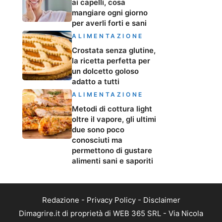
ai capelli, cosa
mangiare ogni giorno
per averli forti e sani
ALIMENTAZIONE
Crostata senza glutine,
la ricetta perfetta per
un dolcetto goloso
adatto a tutti
ALIMENTAZIONE
Metodi di cottura light
oltre il vapore, gli ultimi
due sono poco
conosciuti ma
permettono di gustare
alimenti sani e saporiti
Redazione
-
Privacy Policy
-
Disclaimer
Dimagrire.it di proprietà di WEB 365 SRL - Via Nicola