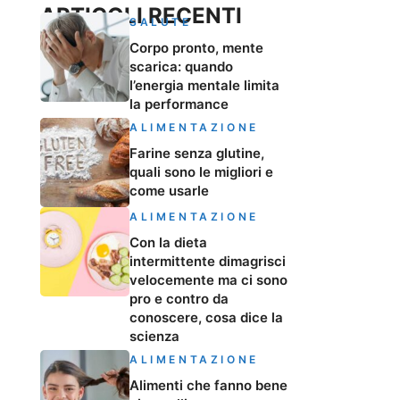
ARTICOLI RECENTI
SALUTE
Corpo pronto, mente
scarica: quando
l’energia mentale limita
la performance
ALIMENTAZIONE
Farine senza glutine,
quali sono le migliori e
come usarle
ALIMENTAZIONE
Con la dieta
intermittente dimagrisci
velocemente ma ci sono
pro e contro da
conoscere, cosa dice la
scienza
ALIMENTAZIONE
Alimenti che fanno bene