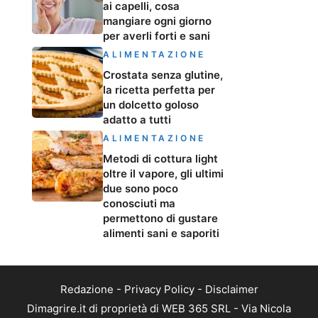
ai capelli, cosa
mangiare ogni giorno
per averli forti e sani
ALIMENTAZIONE
Crostata senza glutine,
la ricetta perfetta per
un dolcetto goloso
adatto a tutti
ALIMENTAZIONE
Metodi di cottura light
oltre il vapore, gli ultimi
due sono poco
conosciuti ma
permettono di gustare
alimenti sani e saporiti
Redazione
-
Privacy Policy
-
Disclaimer
Dimagrire.it di proprietà di WEB 365 SRL - Via Nicola