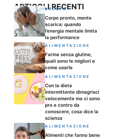
ARTICOLI RECENTI
SALUTE
Corpo pronto, mente
scarica: quando
l’energia mentale limita
la performance
ALIMENTAZIONE
Farine senza glutine,
quali sono le migliori e
come usarle
ALIMENTAZIONE
Con la dieta
intermittente dimagrisci
velocemente ma ci sono
pro e contro da
conoscere, cosa dice la
scienza
ALIMENTAZIONE
Alimenti che fanno bene