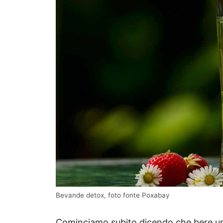
Bevande detox, foto fonte Poxabay
Cominciamo subito dicendo che bere un