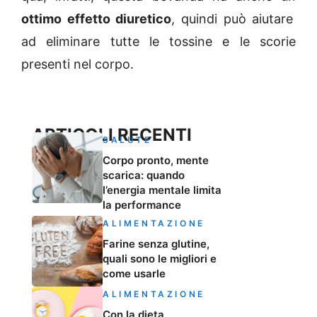
ottimo effetto diuretico
, quindi può aiutare
ad eliminare
tutte
le tossine e le scorie
presenti nel corpo.
ARTICOLI RECENTI
SALUTE
Corpo pronto, mente
scarica: quando
l’energia mentale limita
la performance
ALIMENTAZIONE
Farine senza glutine,
quali sono le migliori e
come usarle
ALIMENTAZIONE
Con la dieta