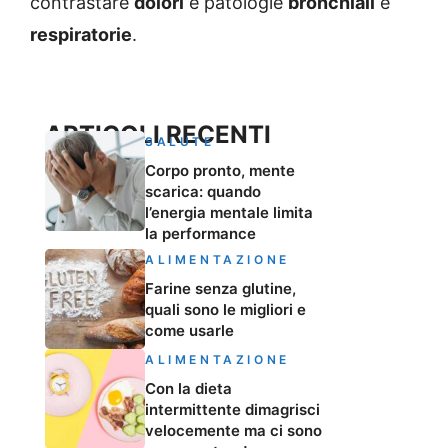
contrastare
dolori
e patologie
bronchiali
e
respiratorie
.
ARTICOLI RECENTI
SALUTE
Corpo pronto, mente
scarica: quando
l’energia mentale limita
la performance
ALIMENTAZIONE
Farine senza glutine,
quali sono le migliori e
come usarle
ALIMENTAZIONE
Con la dieta
intermittente dimagrisci
velocemente ma ci sono