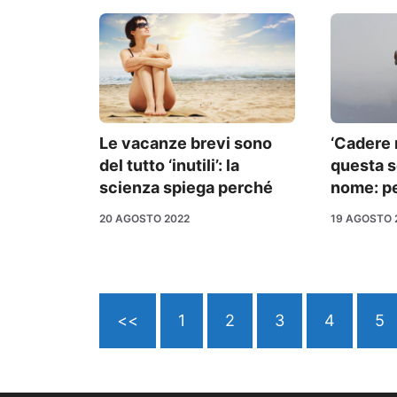
Le vacanze brevi sono
‘Cadere 
del tutto ‘inutili’: la
questa 
scienza spiega perché
nome: p
20 AGOSTO 2022
19 AGOSTO 
<<
1
2
3
4
5