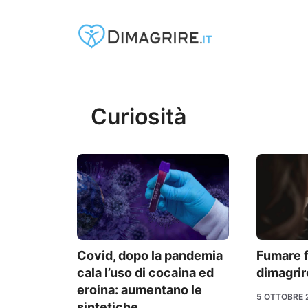
Vai
al
contenuto
Curiosità
Covid, dopo la pandemia
Fumare 
cala l’uso di cocaina ed
dimagrir
eroina: aumentano le
5 OTTOBRE 
sintetiche