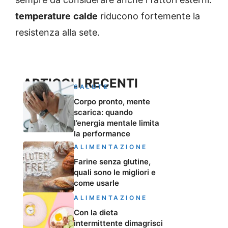
temperature
calde
riducono fortemente la
resistenza alla sete.
ARTICOLI RECENTI
SALUTE
Corpo pronto, mente
scarica: quando
l’energia mentale limita
la performance
ALIMENTAZIONE
Farine senza glutine,
quali sono le migliori e
come usarle
ALIMENTAZIONE
Con la dieta
intermittente dimagrisci