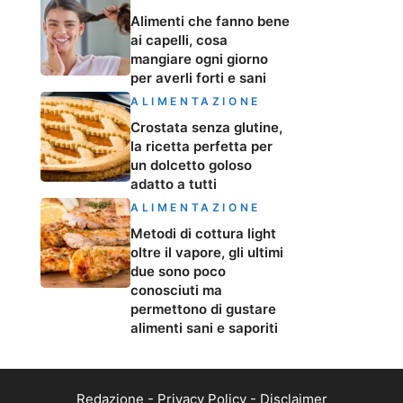
Alimenti che fanno bene
ai capelli, cosa
mangiare ogni giorno
per averli forti e sani
ALIMENTAZIONE
Crostata senza glutine,
la ricetta perfetta per
un dolcetto goloso
adatto a tutti
ALIMENTAZIONE
Metodi di cottura light
oltre il vapore, gli ultimi
due sono poco
conosciuti ma
permettono di gustare
alimenti sani e saporiti
Redazione
-
Privacy Policy
-
Disclaimer