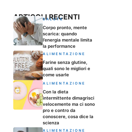
ARTICOLI RECENTI
SALUTE
Corpo pronto, mente
scarica: quando
l’energia mentale limita
la performance
ALIMENTAZIONE
Farine senza glutine,
quali sono le migliori e
come usarle
ALIMENTAZIONE
Con la dieta
intermittente dimagrisci
velocemente ma ci sono
pro e contro da
conoscere, cosa dice la
scienza
ALIMENTAZIONE