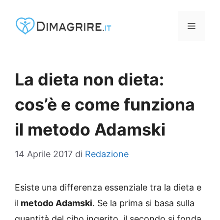
Vai
al
MENU
contenuto
La dieta non dieta:
cos’è e come funziona
il metodo Adamski
14 Aprile 2017
di
Redazione
Esiste una differenza essenziale tra la dieta e
il
metodo Adamski
. Se la prima si basa sulla
quantità del cibo ingerito, il secondo si fonda