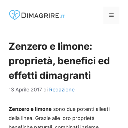
Vai
al
MENU
contenuto
Zenzero e limone:
proprietà, benefici ed
effetti dimagranti
13 Aprile 2017
di
Redazione
Zenzero e limone
sono due potenti alleati
della linea. Grazie alle loro proprietà
benefiche naturali, combinati insieme