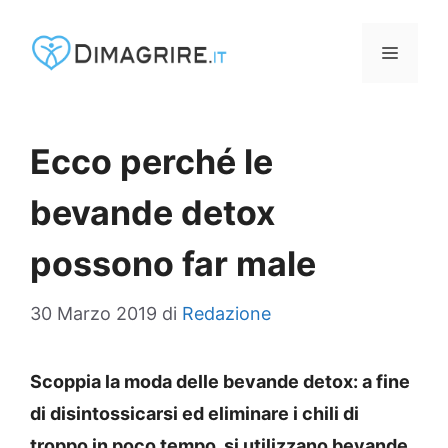
Vai
al
MENU
contenuto
Ecco perché le
bevande detox
possono far male
30 Marzo 2019
di
Redazione
Scoppia la moda delle bevande detox: a fine
di disintossicarsi ed eliminare i chili di
troppo in poco tempo, si utilizzano bevande