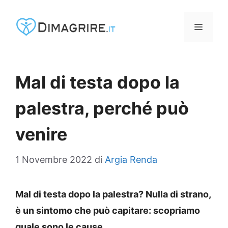
Vai
al
MENU
contenuto
Mal di testa dopo la
palestra, perché può
venire
1 Novembre 2022
di
Argia Renda
Mal di testa dopo la palestra? Nulla di strano,
è un sintomo che può capitare: scopriamo
quale sono le cause.