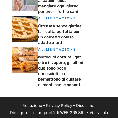
ai capelli, cosa
mangiare ogni giorno
per averli forti e sani
ALIMENTAZIONE
Crostata senza glutine,
la ricetta perfetta per
un dolcetto goloso
adatto a tutti
ALIMENTAZIONE
Metodi di cottura light
oltre il vapore, gli ultimi
due sono poco
conosciuti ma
permettono di gustare
alimenti sani e saporiti
Redazione
-
Privacy Policy
-
Disclaimer
Dimagrire.it di proprietà di WEB 365 SRL - Via Nicola