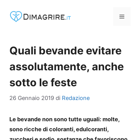
Vai
al
MENU
contenuto
Quali bevande evitare
assolutamente, anche
sotto le feste
26 Gennaio 2019
di
Redazione
Le bevande non sono tutte uguali: molte,
sono ricche di coloranti, edulcoranti,
zuccheri e sodio, sostanze che favoriscono