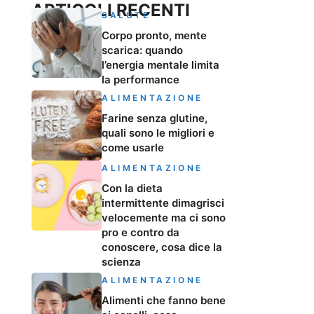
ARTICOLI RECENTI
SALUTE
Corpo pronto, mente
scarica: quando
l’energia mentale limita
la performance
ALIMENTAZIONE
Farine senza glutine,
quali sono le migliori e
come usarle
ALIMENTAZIONE
Con la dieta
intermittente dimagrisci
velocemente ma ci sono
pro e contro da
conoscere, cosa dice la
scienza
ALIMENTAZIONE
Alimenti che fanno bene