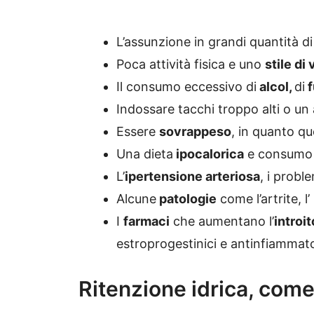
L’assunzione in grandi quantità di 
Poca attività fisica e uno
stile di
Il consumo eccessivo di
alcol,
di
Indossare tacchi troppo alti o un 
Essere
sovrappeso
, in quanto qu
Una dieta
ipocalorica
e consumo l
L’
ipertensione arteriosa
, i probl
Alcune
patologie
come l’artrite, l’
I
farmaci
che aumentano l’
introit
estroprogestinici e antinfiammato
Ritenzione idrica, come