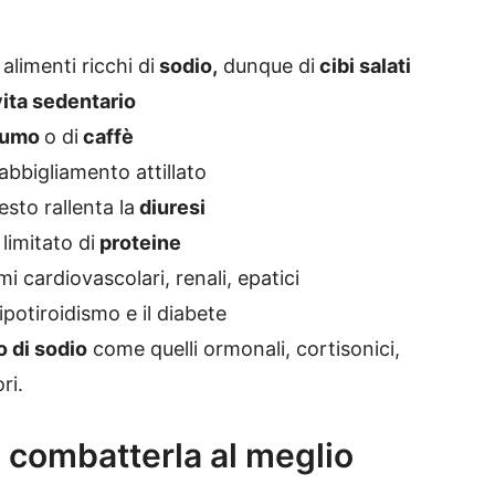
alimenti ricchi di
sodio,
dunque di
cibi salati
 vita sedentario
fumo
o di
caffè
abbigliamento attillato
esto rallenta la
diuresi
imitato di
proteine
emi cardiovascolari, renali, epatici
 ipotiroidismo e il diabete
o di sodio
come quelli ormonali, cortisonici,
ri.
 combatterla al meglio