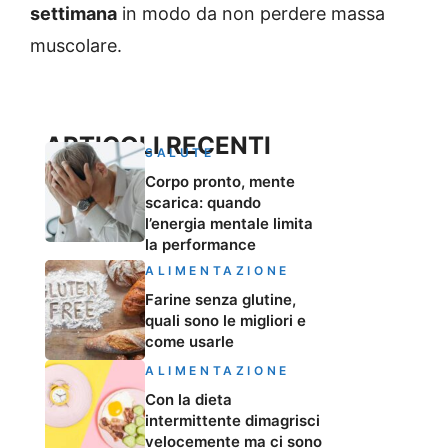
settimana
in modo da non perdere massa
muscolare.
ARTICOLI RECENTI
SALUTE
Corpo pronto, mente
scarica: quando
l’energia mentale limita
la performance
ALIMENTAZIONE
Farine senza glutine,
quali sono le migliori e
come usarle
ALIMENTAZIONE
Con la dieta
intermittente dimagrisci
velocemente ma ci sono