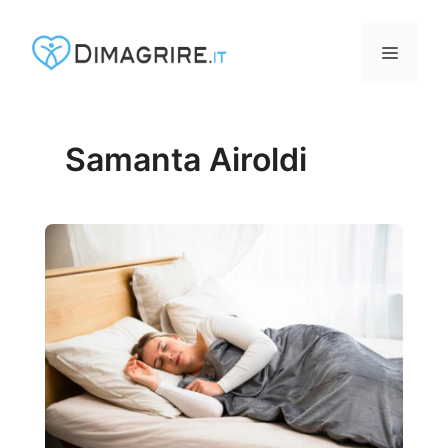
Vai
al
MENU
contenuto
Samanta Airoldi