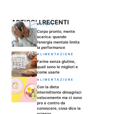
ARTICOLI RECENTI
SALUTE
Corpo pronto, mente
scarica: quando
l’energia mentale limita
la performance
ALIMENTAZIONE
Farine senza glutine,
quali sono le migliori e
come usarle
ALIMENTAZIONE
Con la dieta
intermittente dimagrisci
velocemente ma ci sono
pro e contro da
conoscere, cosa dice la
scienza