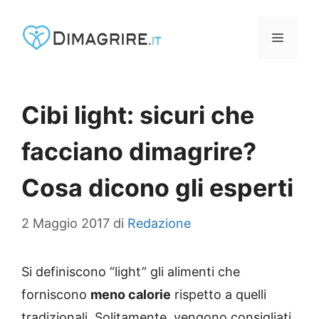
Vai
al
MENU
contenuto
Cibi light: sicuri che
facciano dimagrire?
Cosa dicono gli esperti
2 Maggio 2017
di
Redazione
Si definiscono “light” gli alimenti che
forniscono
meno calorie
rispetto a quelli
tradizionali. Solitamente, vengono consigliati