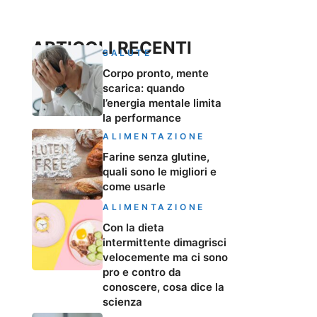
ARTICOLI RECENTI
SALUTE
Corpo pronto, mente
scarica: quando
l’energia mentale limita
la performance
ALIMENTAZIONE
Farine senza glutine,
quali sono le migliori e
come usarle
ALIMENTAZIONE
Con la dieta
intermittente dimagrisci
velocemente ma ci sono
pro e contro da
conoscere, cosa dice la
scienza