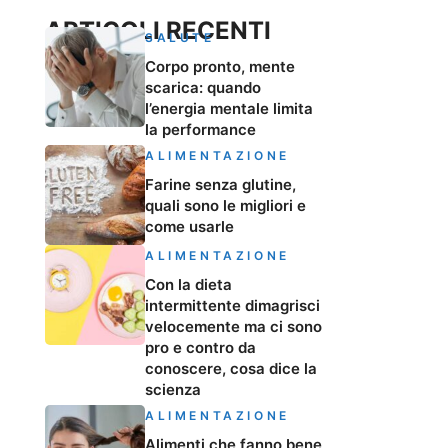
ARTICOLI RECENTI
SALUTE
Corpo pronto, mente
scarica: quando
l’energia mentale limita
la performance
ALIMENTAZIONE
Farine senza glutine,
quali sono le migliori e
come usarle
ALIMENTAZIONE
Con la dieta
intermittente dimagrisci
velocemente ma ci sono
pro e contro da
conoscere, cosa dice la
scienza
ALIMENTAZIONE
Alimenti che fanno bene