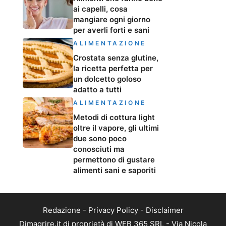
ai capelli, cosa
mangiare ogni giorno
per averli forti e sani
ALIMENTAZIONE
Crostata senza glutine,
la ricetta perfetta per
un dolcetto goloso
adatto a tutti
ALIMENTAZIONE
Metodi di cottura light
oltre il vapore, gli ultimi
due sono poco
conosciuti ma
permettono di gustare
alimenti sani e saporiti
Redazione
-
Privacy Policy
-
Disclaimer
Dimagrire.it di proprietà di WEB 365 SRL - Via Nicola