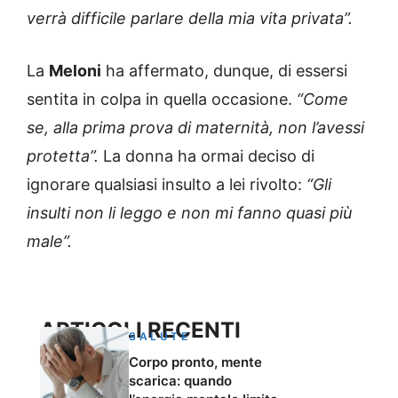
verrà difficile parlare della mia vita privata”.
La
Meloni
ha affermato, dunque, di essersi
sentita in colpa in quella occasione.
“Come
se, alla prima prova di maternità, non l’avessi
protetta”.
La donna ha ormai deciso di
ignorare qualsiasi insulto a lei rivolto:
“Gli
insulti non li leggo e non mi fanno quasi più
male”.
ARTICOLI RECENTI
SALUTE
Corpo pronto, mente
scarica: quando