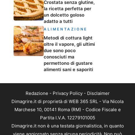
Crostata senza glutine,
la ricetta perfetta per
un dolcetto goloso
adatto a tutti
ALIMENTAZIONE
Metodi di cottura light
oltre il vapore, gli ultimi
due sono poco
conosciuti ma
permettono di gustare
alimenti sani e saporiti
Redazione
-
Privacy Policy
-
Disclaimer
Dimagrire.it di proprietà di WEB 365 SRL - Via Nicola
Marchese 10, 00141 Roma (RM) - Codice Fiscale e
Partita I.V.A. 12279101005
Dimagrire.it non è una testata giornalistica, in quanto
viene aggiornato senza alcuna periodicità. Non può