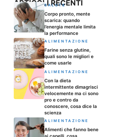
ARTICOLI RECENTI
SALUTE
Corpo pronto, mente
scarica: quando
l’energia mentale limita
la performance
ALIMENTAZIONE
Farine senza glutine,
quali sono le migliori e
come usarle
ALIMENTAZIONE
Con la dieta
intermittente dimagrisci
velocemente ma ci sono
pro e contro da
conoscere, cosa dice la
scienza
ALIMENTAZIONE
Alimenti che fanno bene
ai capelli, cosa