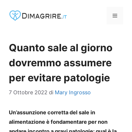
Vai
al
MENU
contenuto
Quanto sale al giorno
dovremmo assumere
per evitare patologie
7 Ottobre 2022
di
Mary Ingrosso
Un’assunzione corretta del sale in
alimentazione è fondamentare per non
andare incontro a gravi patologie: qual è la