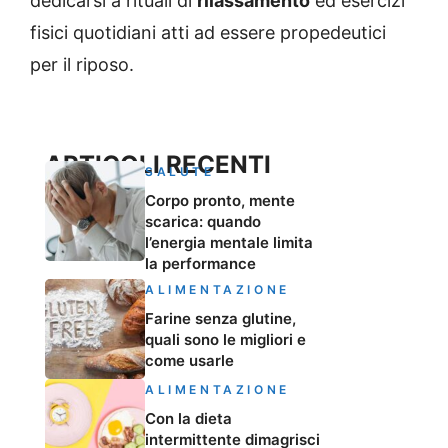
dedicarsi a rituali di
rilassamento
ed esercizi
fisici quotidiani atti ad essere propedeutici
per il riposo.
ARTICOLI RECENTI
SALUTE
Corpo pronto, mente
scarica: quando
l’energia mentale limita
la performance
ALIMENTAZIONE
Farine senza glutine,
quali sono le migliori e
come usarle
ALIMENTAZIONE
Con la dieta
intermittente dimagrisci