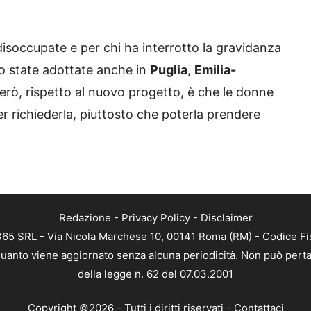
isoccupate e per chi ha interrotto la gravidanza
no state adottate anche in
Puglia
,
Emilia-
però, rispetto al nuovo progetto, è che le donne
r richiederla, piuttosto che poterla prendere
Redazione
-
Privacy Policy
-
Disclaimer
 365 SRL - Via Nicola Marchese 10, 00141 Roma (RM) - Codice Fis
n quanto viene aggiornato senza alcuna periodicità. Non può perta
della legge n. 62 del 07.03.2001
Copyright ©2026 - Tutti i diritti riservati -
Contattaci