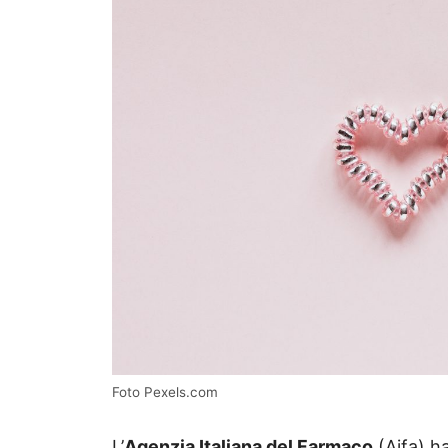
Foto Pexels.com
L’
Agenzia Italiana del Farmaco
(Aifa) ha