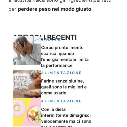
per
perdere peso nel modo giusto
.
ARTICOLI RECENTI
SALUTE
Corpo pronto, mente
scarica: quando
l’energia mentale limita
la performance
ALIMENTAZIONE
Farine senza glutine,
quali sono le migliori e
come usarle
ALIMENTAZIONE
Con la dieta
intermittente dimagrisci
velocemente ma ci sono