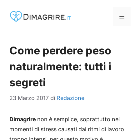
Vai
al
MENU
contenuto
Come perdere peso
naturalmente: tutti i
segreti
23 Marzo 2017
di
Redazione
Dimagrire
non è semplice, soprattutto nei
momenti di stress causati dai ritmi di lavoro
troppo intensi, per questo motivo è