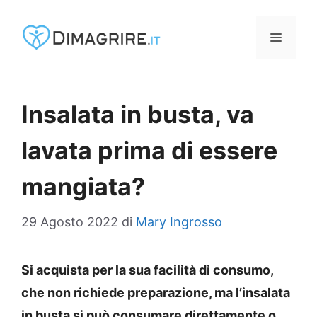
Vai
al
MENU
contenuto
Insalata in busta, va
lavata prima di essere
mangiata?
29 Agosto 2022
di
Mary Ingrosso
Si acquista per la sua facilità di consumo,
che non richiede preparazione, ma l’insalata
in busta si può consumare direttamente o