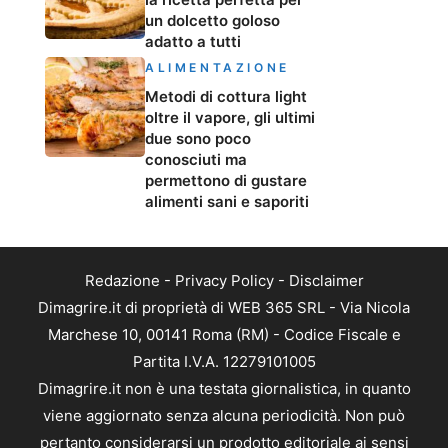
un dolcetto goloso
adatto a tutti
ALIMENTAZIONE
Metodi di cottura light
oltre il vapore, gli ultimi
due sono poco
conosciuti ma
permettono di gustare
alimenti sani e saporiti
Redazione
-
Privacy Policy
-
Disclaimer
Dimagrire.it di proprietà di WEB 365 SRL - Via Nicola
Marchese 10, 00141 Roma (RM) - Codice Fiscale e
Partita I.V.A. 12279101005
Dimagrire.it non è una testata giornalistica, in quanto
viene aggiornato senza alcuna periodicità. Non può
pertanto considerarsi un prodotto editoriale ai sensi