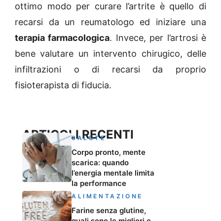
ottimo modo per curare l’artrite è quello di
recarsi da un reumatologo ed iniziare una
terapia farmacologica
. Invece, per l’artrosi è
bene valutare un intervento chirugico, delle
infiltrazioni o di recarsi da proprio
fisioterapista di fiducia.
ARTICOLI RECENTI
SALUTE
Corpo pronto, mente
scarica: quando
l’energia mentale limita
la performance
ALIMENTAZIONE
Farine senza glutine,
quali sono le migliori e