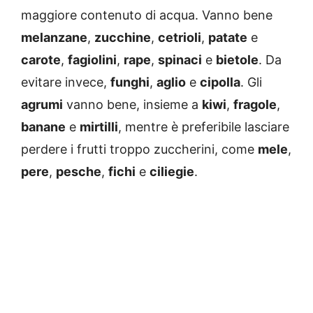
maggiore contenuto di acqua. Vanno bene
melanzane
,
zucchine
,
cetrioli
,
patate
e
carote
,
fagiolini
,
rape
,
spinaci
e
bietole
. Da
evitare invece,
funghi
,
aglio
e
cipolla
. Gli
agrumi
vanno bene, insieme a
kiwi
,
fragole
,
banane
e
mirtilli
, mentre è preferibile lasciare
perdere i frutti troppo zuccherini, come
mele
,
pere
,
pesche
,
fichi
e
ciliegie
.