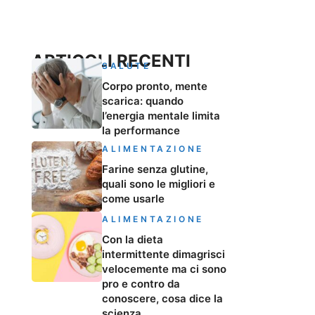
ARTICOLI RECENTI
SALUTE
Corpo pronto, mente
scarica: quando
l’energia mentale limita
la performance
ALIMENTAZIONE
Farine senza glutine,
quali sono le migliori e
come usarle
ALIMENTAZIONE
Con la dieta
intermittente dimagrisci
velocemente ma ci sono
pro e contro da
conoscere, cosa dice la
scienza