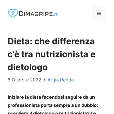
Vai
al
MENU
contenuto
Dieta: che differenza
c’è tra nutrizionista e
dietologo
6 Ottobre 2022
di
Argia Renda
Iniziare la dieta facendosi seguire da un
professionista porta sempre a un dubbio:
scegliere il dietologo o nutrizionista? Le