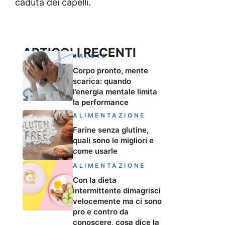
caduta dei capelli.
ARTICOLI RECENTI
SALUTE
Corpo pronto, mente
scarica: quando
l’energia mentale limita
la performance
ALIMENTAZIONE
Farine senza glutine,
quali sono le migliori e
come usarle
ALIMENTAZIONE
Con la dieta
intermittente dimagrisci
velocemente ma ci sono
pro e contro da
conoscere, cosa dice la