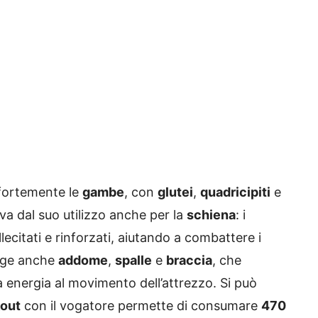
fortemente le
gambe
, con
glutei
,
quadricipiti
e
iva dal suo utilizzo anche per la
schiena
: i
citati e rinforzati, aiutando a combattere i
olge anche
addome
,
spalle
e
braccia
, che
a energia al movimento dell’attrezzo. Si può
kout
con il vogatore permette di consumare
470