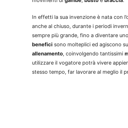
movimenti di
gambe
,
busto
e
braccia
.
In effetti la sua invenzione è nata con l’o
anche al chiuso, durante i periodi invern
sempre più grande, fino a diventare uno 
benefici
sono molteplici ed agiscono s
allenamento
, coinvolgendo tantissimi
m
utilizzare il vogatore potrà vivere appie
stesso tempo, far lavorare al meglio il 