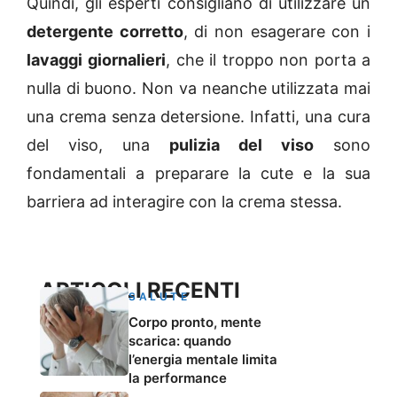
Quindi, gli esperti consigliano di utilizzare un
detergente corretto
, di non esagerare con i
lavaggi
giornalieri
, che il troppo non porta a
nulla di buono. Non va neanche utilizzata mai
una crema senza detersione. Infatti, una cura
del viso, una
pulizia del viso
sono
fondamentali a preparare la cute e la sua
barriera ad interagire con la crema stessa.
ARTICOLI RECENTI
SALUTE
Corpo pronto, mente
scarica: quando
l’energia mentale limita
la performance