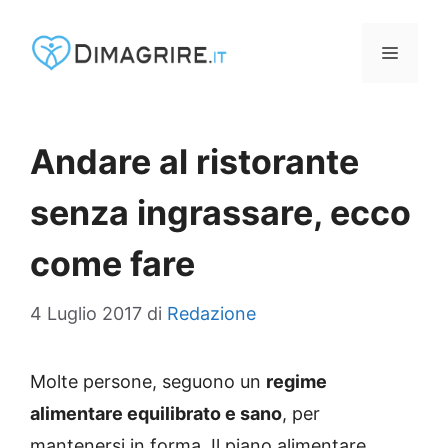
Vai
al
MENU
contenuto
Andare al ristorante
senza ingrassare, ecco
come fare
4 Luglio 2017
di
Redazione
Molte persone, seguono un
regime
alimentare equilibrato e sano
, per
mantenersi in forma. Il piano alimentare