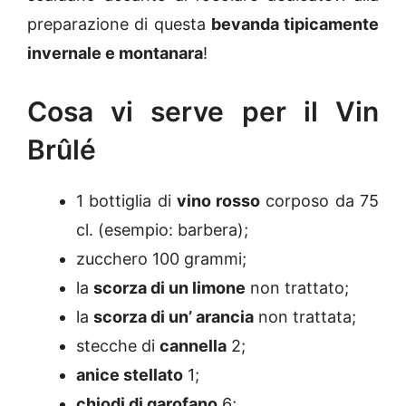
preparazione di questa
bevanda tipicamente
invernale e montanara
!
Cosa vi serve per il Vin
Brûlé
1 bottiglia di
vino rosso
corposo da 75
cl. (esempio: barbera);
zucchero 100 grammi;
la
scorza di un limone
non trattato;
la
scorza di un’ arancia
non trattata;
stecche di
cannella
2;
anice stellato
1;
chiodi di garofano
6;