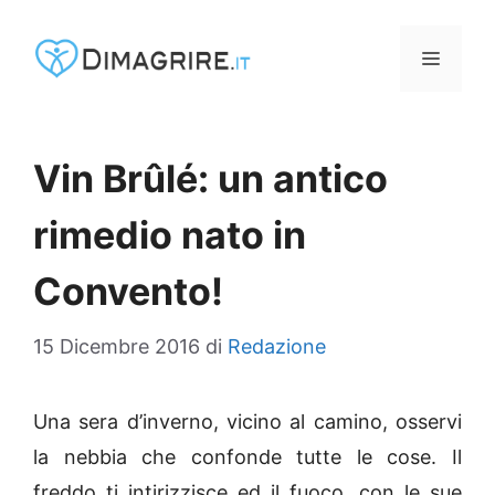
Vai
al
MENU
contenuto
Vin Brûlé: un antico
rimedio nato in
Convento!
15 Dicembre 2016
di
Redazione
Una sera d’inverno, vicino al camino, osservi
la nebbia che confonde tutte le cose. Il
freddo ti intirizzisce ed il fuoco, con le sue