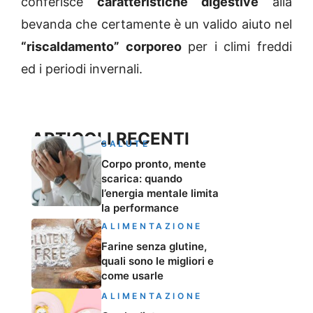
conferisce
caratteristiche digestive
alla
bevanda che certamente è un valido aiuto nel
“riscaldamento” corporeo
per i climi freddi
ed i periodi invernali.
ARTICOLI RECENTI
SALUTE
Corpo pronto, mente
scarica: quando
l’energia mentale limita
la performance
ALIMENTAZIONE
Farine senza glutine,
quali sono le migliori e
come usarle
ALIMENTAZIONE