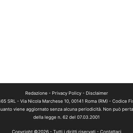
Redazione
-
Privacy Policy
-
Disclaimer
 365 SRL - Via Nicola Marchese 10, 00141 Roma (RM) - Codice Fis
n quanto viene aggiornato senza alcuna periodicità. Non può perta
della legge n. 62 del 07.03.2001
Copyright ©2026 - Tutti i diritti riservati -
Contattaci