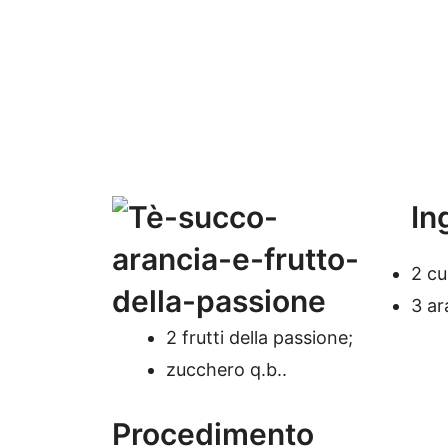
In
2 cu
3 ar
2 frutti della passione;
zucchero q.b..
Procedimento