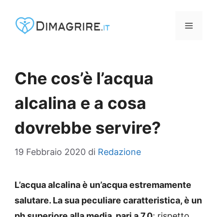
Vai
al
MENU
contenuto
Che cos’è l’acqua
alcalina e a cosa
dovrebbe servire?
19 Febbraio 2020
di
Redazione
L’acqua alcalina è un’acqua estremamente
salutare. La sua peculiare caratteristica, è un
ph superiore alla media, pari a 7.0
; rispetto