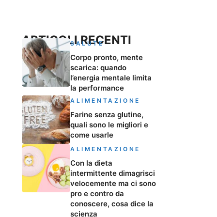
ARTICOLI RECENTI
SALUTE
Corpo pronto, mente
scarica: quando
l’energia mentale limita
la performance
ALIMENTAZIONE
Farine senza glutine,
quali sono le migliori e
come usarle
ALIMENTAZIONE
Con la dieta
intermittente dimagrisci
velocemente ma ci sono
pro e contro da
conoscere, cosa dice la
scienza