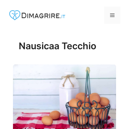
Vai
al
MENU
contenuto
Nausicaa Tecchio