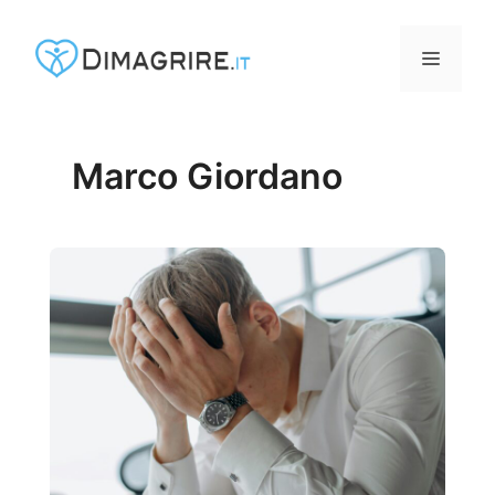
Vai
al
MENU
contenuto
Marco Giordano