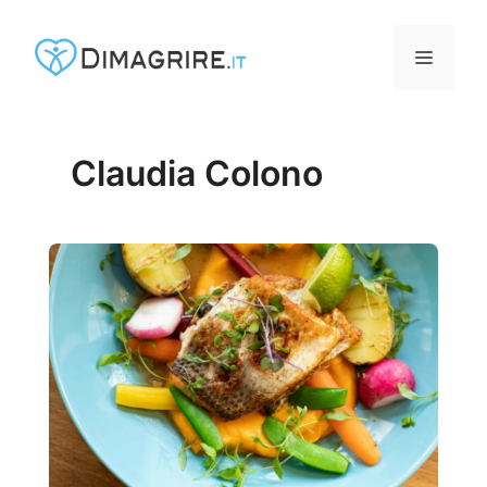
Vai
al
MENU
contenuto
Claudia Colono