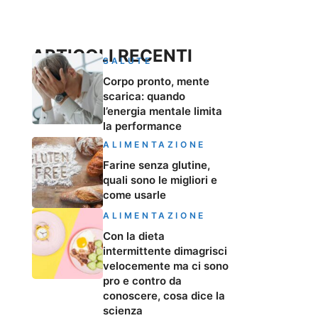
ARTICOLI RECENTI
SALUTE
Corpo pronto, mente
scarica: quando
l’energia mentale limita
la performance
ALIMENTAZIONE
Farine senza glutine,
quali sono le migliori e
come usarle
ALIMENTAZIONE
Con la dieta
intermittente dimagrisci
velocemente ma ci sono
pro e contro da
conoscere, cosa dice la
scienza