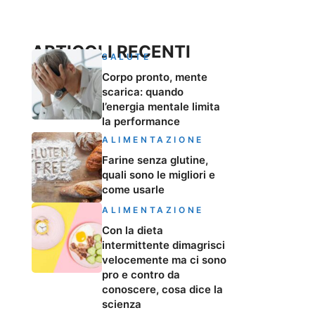
ARTICOLI RECENTI
SALUTE
Corpo pronto, mente
scarica: quando
l’energia mentale limita
la performance
ALIMENTAZIONE
Farine senza glutine,
quali sono le migliori e
come usarle
ALIMENTAZIONE
Con la dieta
intermittente dimagrisci
velocemente ma ci sono
pro e contro da
conoscere, cosa dice la
scienza