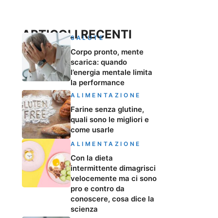
ARTICOLI RECENTI
SALUTE
Corpo pronto, mente
scarica: quando
l’energia mentale limita
la performance
ALIMENTAZIONE
Farine senza glutine,
quali sono le migliori e
come usarle
ALIMENTAZIONE
Con la dieta
intermittente dimagrisci
velocemente ma ci sono
pro e contro da
conoscere, cosa dice la
scienza