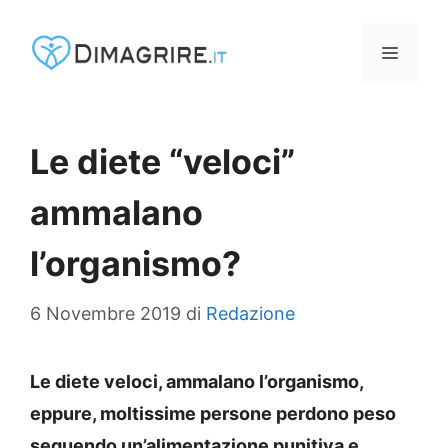
Vai
al
MENU
contenuto
Le diete “veloci”
ammalano
l’organismo?
6 Novembre 2019
di
Redazione
Le diete veloci, ammalano l’organismo,
eppure, moltissime persone perdono peso
seguendo un’alimentazione punitiva e