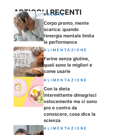
ARTICOLI RECENTI
SALUTE
Corpo pronto, mente
scarica: quando
l’energia mentale limita
la performance
ALIMENTAZIONE
Farine senza glutine,
quali sono le migliori e
come usarle
ALIMENTAZIONE
Con la dieta
intermittente dimagrisci
velocemente ma ci sono
pro e contro da
conoscere, cosa dice la
scienza
ALIMENTAZIONE