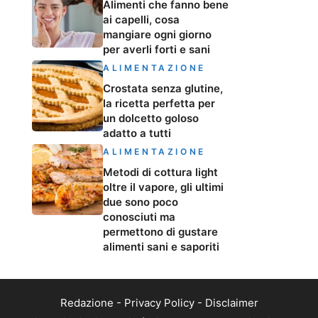
Alimenti che fanno bene
ai capelli, cosa
mangiare ogni giorno
per averli forti e sani
ALIMENTAZIONE
Crostata senza glutine,
la ricetta perfetta per
un dolcetto goloso
adatto a tutti
ALIMENTAZIONE
Metodi di cottura light
oltre il vapore, gli ultimi
due sono poco
conosciuti ma
permettono di gustare
alimenti sani e saporiti
Redazione
-
Privacy Policy
-
Disclaimer