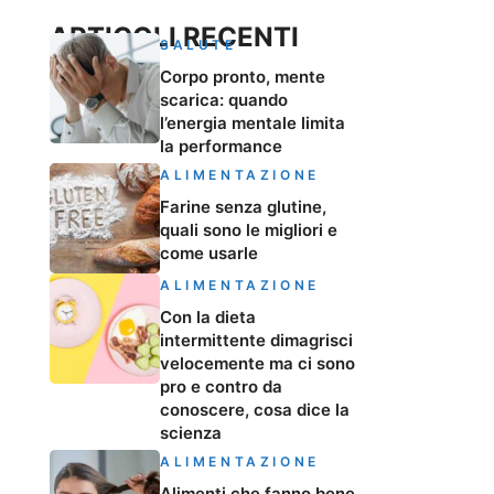
ARTICOLI RECENTI
SALUTE
Corpo pronto, mente
scarica: quando
l’energia mentale limita
la performance
ALIMENTAZIONE
Farine senza glutine,
quali sono le migliori e
come usarle
ALIMENTAZIONE
Con la dieta
intermittente dimagrisci
velocemente ma ci sono
pro e contro da
conoscere, cosa dice la
scienza
ALIMENTAZIONE
Alimenti che fanno bene