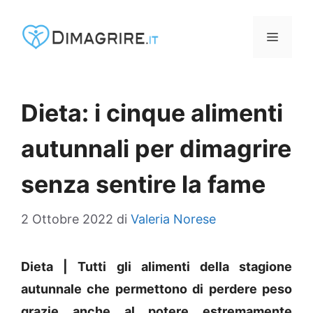
Vai
al
MENU
contenuto
Dieta: i cinque alimenti
autunnali per dimagrire
senza sentire la fame
2 Ottobre 2022
di
Valeria Norese
Dieta | Tutti gli alimenti della stagione
autunnale che permettono di perdere peso
grazie anche al potere estremamente