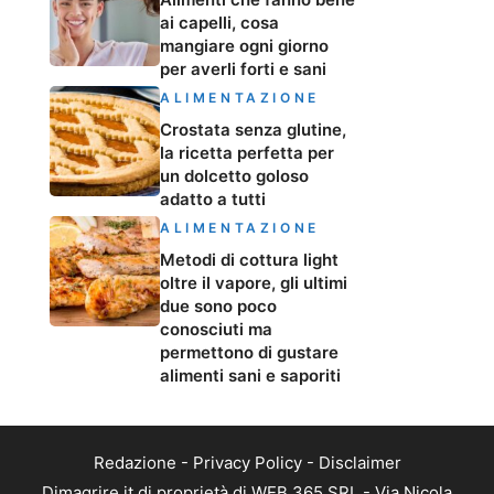
ai capelli, cosa
mangiare ogni giorno
per averli forti e sani
ALIMENTAZIONE
Crostata senza glutine,
la ricetta perfetta per
un dolcetto goloso
adatto a tutti
ALIMENTAZIONE
Metodi di cottura light
oltre il vapore, gli ultimi
due sono poco
conosciuti ma
permettono di gustare
alimenti sani e saporiti
Redazione
-
Privacy Policy
-
Disclaimer
Dimagrire.it di proprietà di WEB 365 SRL - Via Nicola