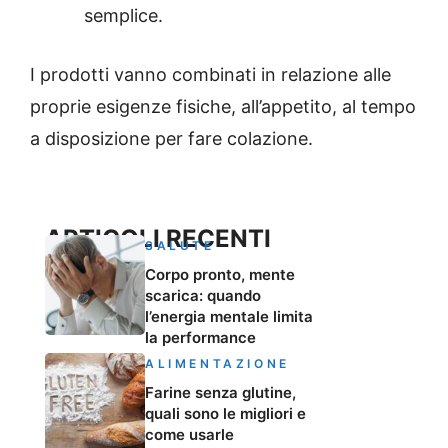
semplice.
I prodotti vanno combinati in relazione alle
proprie esigenze fisiche, all’appetito, al tempo
a disposizione per fare colazione.
ARTICOLI RECENTI
SALUTE
Corpo pronto, mente
scarica: quando
l’energia mentale limita
la performance
ALIMENTAZIONE
Farine senza glutine,
quali sono le migliori e
come usarle