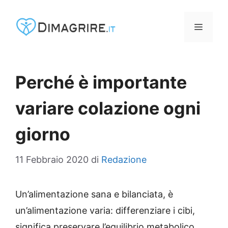
Vai
al
MENU
contenuto
Perché è importante
variare colazione ogni
giorno
11 Febbraio 2020
di
Redazione
Un’alimentazione sana e bilanciata, è
un’alimentazione varia: differenziare i cibi,
significa preservare l’equilibrio metabolico