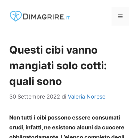
Vai
al
MENU
contenuto
Questi cibi vanno
mangiati solo cotti:
quali sono
30 Settembre 2022
di
Valeria Norese
Non tutti i cibi possono essere consumati
crudi, infatti, ne esistono alcuni da cuocere
obbligatoriamente. L’elenco completo degli