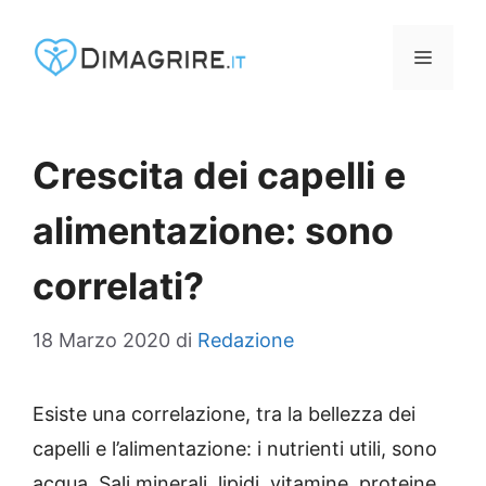
Vai
al
MENU
contenuto
Crescita dei capelli e
alimentazione: sono
correlati?
18 Marzo 2020
di
Redazione
Esiste una correlazione, tra la bellezza dei
capelli e l’alimentazione: i nutrienti utili, sono
acqua, Sali minerali, lipidi, vitamine, proteine.