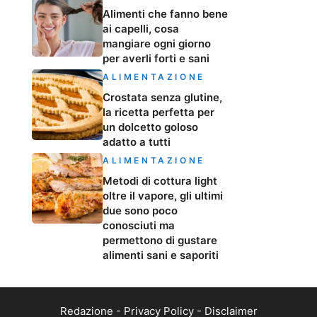
Alimenti che fanno bene
ai capelli, cosa
mangiare ogni giorno
per averli forti e sani
ALIMENTAZIONE
Crostata senza glutine,
la ricetta perfetta per
un dolcetto goloso
adatto a tutti
ALIMENTAZIONE
Metodi di cottura light
oltre il vapore, gli ultimi
due sono poco
conosciuti ma
permettono di gustare
alimenti sani e saporiti
Redazione
-
Privacy Policy
-
Disclaimer