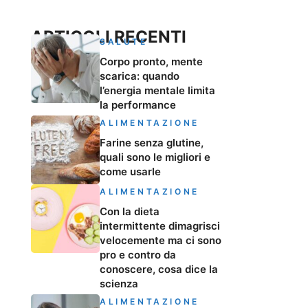
ARTICOLI RECENTI
SALUTE
Corpo pronto, mente
scarica: quando
l’energia mentale limita
la performance
ALIMENTAZIONE
Farine senza glutine,
quali sono le migliori e
come usarle
ALIMENTAZIONE
Con la dieta
intermittente dimagrisci
velocemente ma ci sono
pro e contro da
conoscere, cosa dice la
scienza
ALIMENTAZIONE